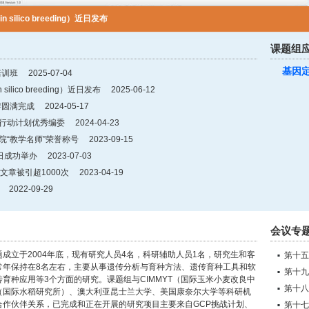
ilico breeding）近日发布
培训班
课题组
基因
培训班
2025-07-04
lico breeding）近日发布
2025-06-12
辩圆满完成
2024-05-17
行动计划优秀编委
2024-04-23
院“教学名师”荣誉称号
2023-09-15
日成功举办
2023-07-03
软件文章被引超1000次
2023-04-19
2022-09-29
会议专
成立于2004年底，现有研究人员4名，科研辅助人员1名，研究生和客
第十五
常年保持在8名左右，主要从事遗传分析与育种方法、遗传育种工具和软
第十九
育种应用等3个方面的研究。课题组与CIMMYT（国际玉米小麦改良中
第十八
RI（国际水稻研究所）、澳大利亚昆士兰大学、美国康奈尔大学等科研机
合作伙伴关系，已完成和正在开展的研究项目主要来自GCP挑战计划、
第十七