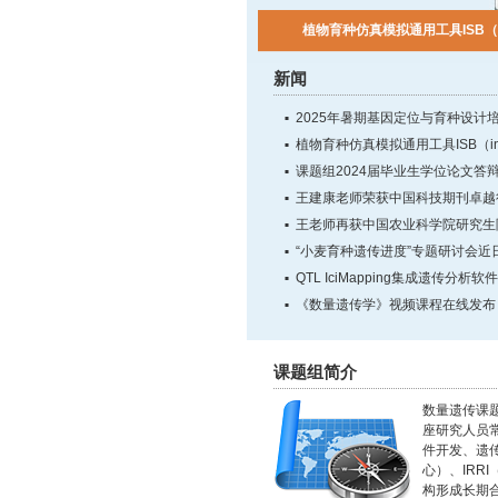
植物育种仿真模拟通用工具ISB（in s
2025年暑期基因定位与育种设计
新闻
2025年暑期基因定位与育种设计
植物育种仿真模拟通用工具ISB（in si
课题组2024届毕业生学位论文答
王建康老师荣获中国科技期刊卓越
王老师再获中国农业科学院研究生
“小麦育种遗传进度”专题研讨会近
QTL IciMapping集成遗传分析
《数量遗传学》视频课程在线发布
课题组简介
数量遗传课题
座研究人员
件开发、遗传
心）、IR
构形成长期