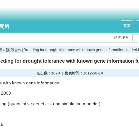
究所
首页
站内搜索
目
» [国际合作] Breeding for drought tolerance with known gene information funded
ing for drought tolerance with known gene information 
点击数：
1870 | 发表时间：2012-10-14
ce with known gene information
 2009
ng (quantitative geneticist and simulation modeler)
ia