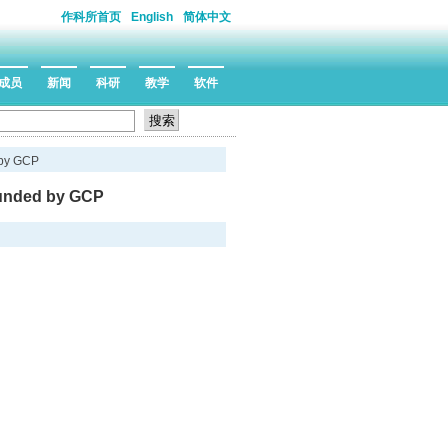
作科所首页
English
简体中文
成员
新闻
科研
教学
软件
 by GCP
funded by GCP