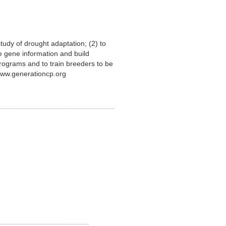
 study of drought adaptation; (2) to
e gene information and build
programs and to train breeders to be
/www.generationcp.org