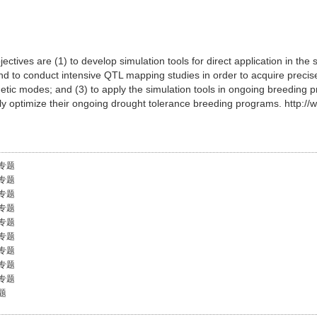
bjectives are (1) to develop simulation tools for direct application in the
d to conduct intensive QTL mapping studies in order to acquire precis
enetic modes; and (3) to apply the simulation tools in ongoing breeding 
ly optimize their ongoing drought tolerance breeding programs. http:/
专题
专题
专题
专题
专题
专题
专题
专题
专题
题