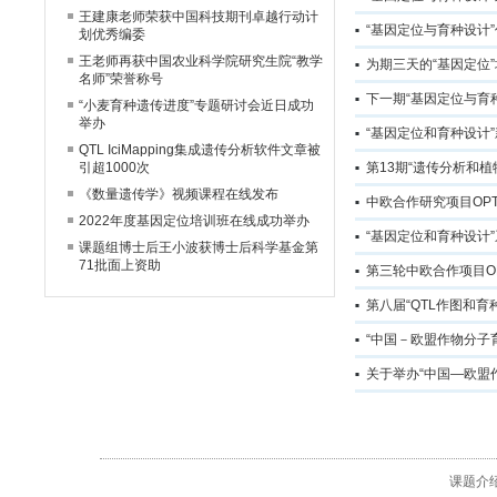
王建康老师荣获中国科技期刊卓越行动计
“基因定位与育种设计
划优秀编委
王老师再获中国农业科学院研究生院“教学
为期三天的“基因定位
名师”荣誉称号
下一期“基因定位与育
“小麦育种遗传进度”专题研讨会近日成功
举办
“基因定位和育种设计
QTL IciMapping集成遗传分析软件文章被
引超1000次
第13期“遗传分析和
《数量遗传学》视频课程在线发布
中欧合作研究项目OPTICHINA
2022年度基因定位培训班在线成功举办
“基因定位和育种设计
课题组博士后王小波获博士后科学基金第
71批面上资助
第三轮中欧合作项目OP
第八届“QTL作图和
“中国－欧盟作物分子
关于举办“中国—欧盟
课题介