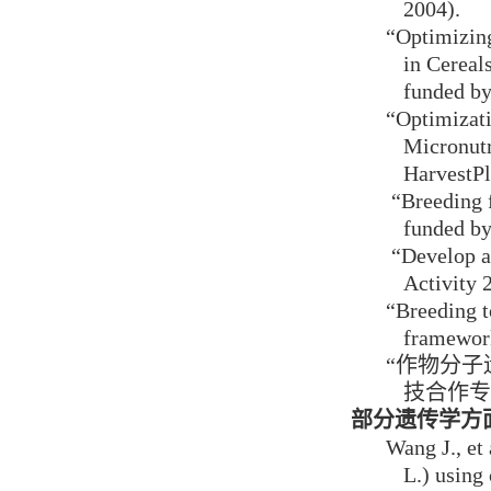
2004).
“Optimizing
in Cereal
funded b
“Optimizati
Micronutr
HarvestP
“Breeding 
funded b
“Develop a
Activity 
“Breeding t
framewor
“作物分
技合作专
部分遗传学方
Wang J., et
L.) using