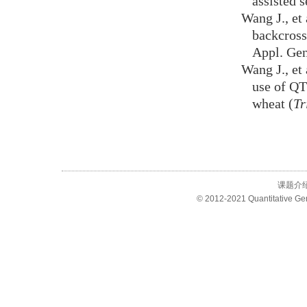
assisted 
Wang J., et 
backcross
Appl. Gen
Wang J., et
use of QTL
wheat (
Tr
课题介
© 2012-2021 Quantitative Ge