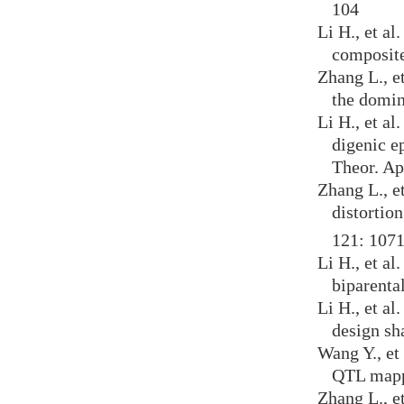
104
Li H., et a
composite
Zhang L., e
the domin
Li H., et a
digenic ep
Theor. Ap
Zhang L., e
distortio
121: 107
Li H., et al
biparenta
Li H., et a
design s
Wang Y., et
QTL mapp
Zhang L., e