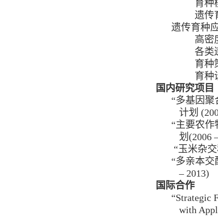
育种
遗传
遗传育种
高密
各类
育种
育种
国内研究项目
“
多基因聚
计划
(200
“
主要农作
划
(2006 
“
玉米杂交
“
多亲本交
– 2013)
国际合作
“Strategic
with Appl