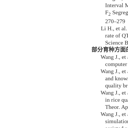
Interval 
F
Segrega
2
270–279
Li H., et al
rate of Q
Science B
部分育种方面
Wang J., et
computer 
Wang J., et
and known
quality br
Wang J., et
in rice q
Theor. Ap
Wang J., et
simulatio